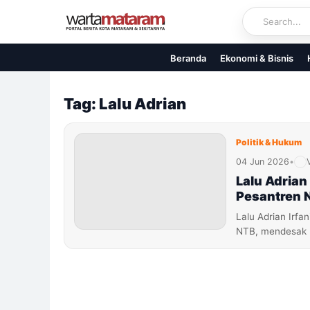
Skip
to
content
Beranda
Ekonomi & Bisnis
Tag: Lalu Adrian
Politik & Hukum
04 Jun 2026
•
Lalu Adrian
Pesantren 
Lalu Adrian Irf
NTB, mendesak p