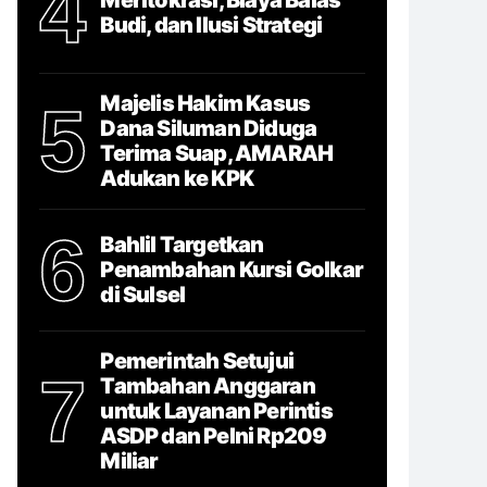
4
Budi, dan Ilusi Strategi
Majelis Hakim Kasus
5
Dana Siluman Diduga
Terima Suap, AMARAH
Adukan ke KPK
6
Bahlil Targetkan
Penambahan Kursi Golkar
di Sulsel
Pemerintah Setujui
7
Tambahan Anggaran
untuk Layanan Perintis
ASDP dan Pelni Rp209
Miliar