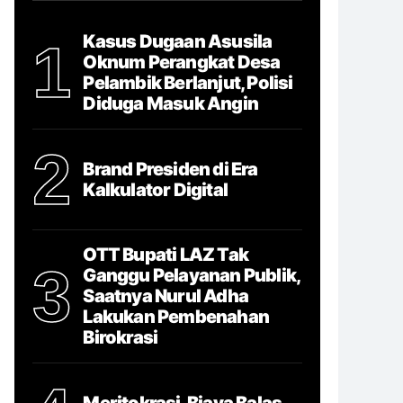
Kasus Dugaan Asusila
1
Oknum Perangkat Desa
Pelambik Berlanjut, Polisi
Diduga Masuk Angin
2
Brand Presiden di Era
Kalkulator Digital
OTT Bupati LAZ Tak
3
Ganggu Pelayanan Publik,
Saatnya Nurul Adha
Lakukan Pembenahan
Birokrasi
Meritokrasi, Biaya Balas