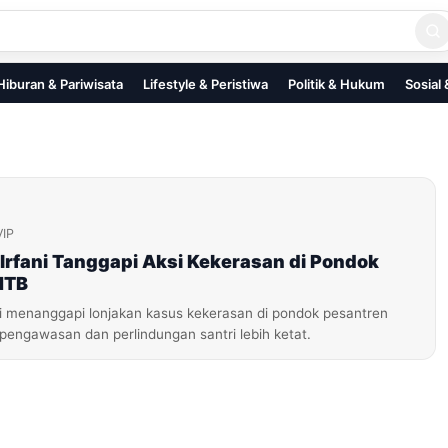
Hiburan & Pariwisata
Lifestyle & Peristiwa
Politik & Hukum
Sosial
VIP
 Irfani Tanggapi Aksi Kekerasan di Pondok
NTB
ani menanggapi lonjakan kasus kekerasan di pondok pesantren
engawasan dan perlindungan santri lebih ketat.