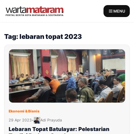
Skip
to
MENU
content
Tag: lebaran topat 2023
Ekonomi & Bisnis
29 Apr 2023
•
Adi Prayuda
Lebaran Topat Batulayar: Pelestarian