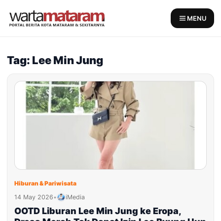
Skip
to
MENU
content
Tag: Lee Min Jung
Hiburan & Pariwisata
14 May 2026
•
iMedia
OOTD Liburan Lee Min Jung ke Eropa,