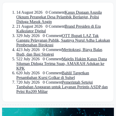
1
4 August 2026 0 Comment
Kasus Dugaan Asusila
Oknum Perangkat Desa Pelambik Berlanjut, Polisi
Diduga Masuk Angin
2
1 August 2026 0 Comment
Brand Presiden di Era
Kalkulator Digital
3
29 July 2026 0 Comment
OTT Bupati LAZ Tak
Ganggu Pelayanan Publik, Saatnya Nurul Adha Lakukan
Pembenahan Birokrasi
4
23 July 2026 0 Comment
Meritokrasi, Biaya Balas
Budi, dan Ilusi Strategi
5
22 July 2026 0 Comment
Majelis Hakim Kasus Dana
Siluman Diduga Terima Suap, AMARAH Adukan ke
KPK
6
20 July 2026 0 Comment
Bahlil Targetkan
Penambahan Kursi Golkar di Sulsel
7
20 July 2026 0 Comment
Pemerintah Setujui
Tambahan Anggaran untuk Layanan Perintis ASDP dan
Pelni Rp209 Miliar