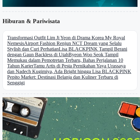
Hiburan & Pariwisata
Transformasi Outfit Lim Ji Yeon di Drama Korea My Royal
Nemesis
Airport Fashion Renjun NCT Dream yang Selalu
Stylish dan Curi Perhatian
Lisa BLACKPINK Tampil Berani
dengan Gaun Backless di Utah
Byeon Woo Seok Tampil
Memukau dalam Pemotretan Terbaru, Bahas Perjalanan 10
Tahun Karier
Tamu Artis di Pesta Pernikahan Yaya Urassaya
dan Nadech Kugimiya, Ada Bright hingga Lisa BLACKPINK
Pepito Market: Destinasi Belanja dan Kuliner Terbaru di
Senggigi