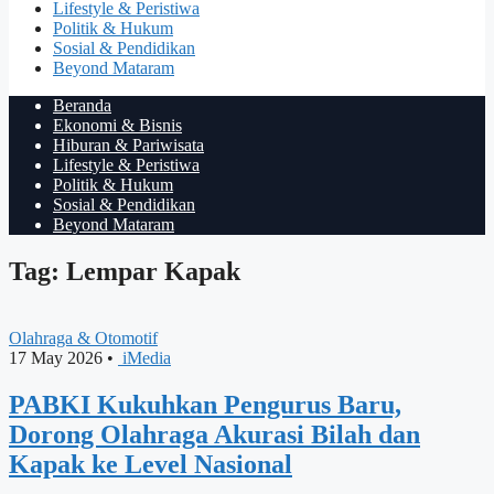
Lifestyle & Peristiwa
Politik & Hukum
Sosial & Pendidikan
Beyond Mataram
Beranda
Ekonomi & Bisnis
Hiburan & Pariwisata
Lifestyle & Peristiwa
Politik & Hukum
Sosial & Pendidikan
Beyond Mataram
Tag: Lempar Kapak
Olahraga & Otomotif
17 May 2026
•
iMedia
PABKI Kukuhkan Pengurus Baru,
Dorong Olahraga Akurasi Bilah dan
Kapak ke Level Nasional