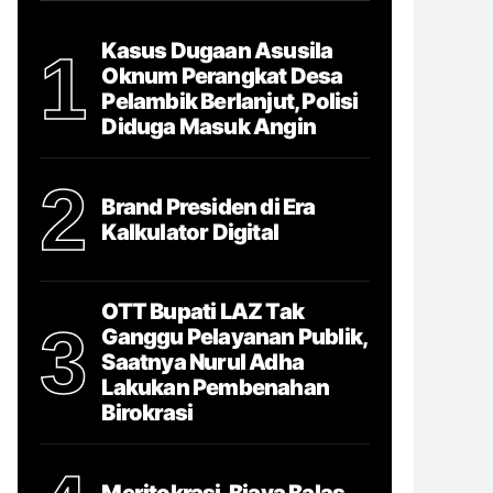
Kasus Dugaan Asusila
1
Oknum Perangkat Desa
Pelambik Berlanjut, Polisi
Diduga Masuk Angin
2
Brand Presiden di Era
Kalkulator Digital
OTT Bupati LAZ Tak
3
Ganggu Pelayanan Publik,
Saatnya Nurul Adha
Lakukan Pembenahan
Birokrasi
Meritokrasi, Biaya Balas