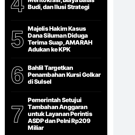
4
Budi, dan Ilusi Strategi
Majelis Hakim Kasus
5
Dana Siluman Diduga
Terima Suap, AMARAH
Adukan ke KPK
6
Bahlil Targetkan
Penambahan Kursi Golkar
di Sulsel
Pemerintah Setujui
7
Tambahan Anggaran
untuk Layanan Perintis
ASDP dan Pelni Rp209
Miliar