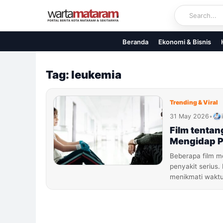
Skip
to
content
Beranda
Ekonomi & Bisnis
Tag: leukemia
Trending & Viral
31 May 2026
•
Film tenta
Mengidap P
Beberapa film 
penyakit serius
menikmati waktu