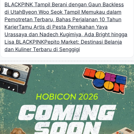
BLACKPINK Tampil Berani dengan Gaun Backless
di Utah
Byeon Woo Seok Tampil Memukau dalam
Pemotretan Terbaru, Bahas Perjalanan 10 Tahun
Karier
Tamu Artis di Pesta Pernikahan Yaya
Urassaya dan Nadech Kugimiya, Ada Bright hingga
Lisa BLACKPINK
Pepito Market: Destinasi Belanja
dan Kuliner Terbaru di Senggigi