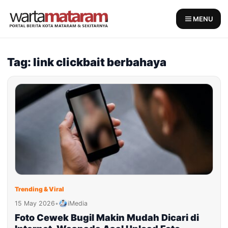
Skip
to
MENU
content
Tag: link clickbait berbahaya
Trending & Viral
15 May 2026
•
iMedia
Foto Cewek Bugil Makin Mudah Dicari di