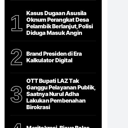
Kasus Dugaan Asusila
1
Oknum Perangkat Desa
Pelambik Berlanjut, Polisi
Diduga Masuk Angin
2
Brand Presiden di Era
Kalkulator Digital
OTT Bupati LAZ Tak
3
Ganggu Pelayanan Publik,
Saatnya Nurul Adha
Lakukan Pembenahan
Birokrasi
Meritokrasi, Biaya Balas