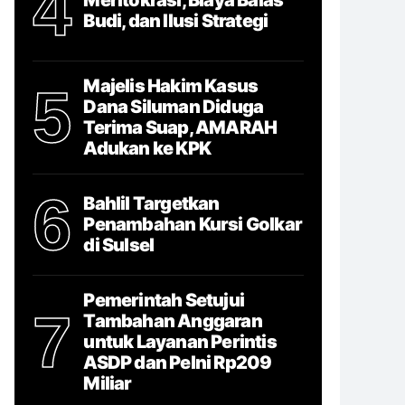
4
Budi, dan Ilusi Strategi
Majelis Hakim Kasus
5
Dana Siluman Diduga
Terima Suap, AMARAH
Adukan ke KPK
6
Bahlil Targetkan
Penambahan Kursi Golkar
di Sulsel
Pemerintah Setujui
7
Tambahan Anggaran
untuk Layanan Perintis
ASDP dan Pelni Rp209
Miliar