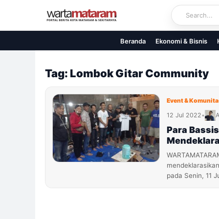
Skip
to
content
Beranda
Ekonomi & Bisnis
Tag: Lombok Gitar Community
Event & Komunita
12 Jul 2022
•
A
Para Bassi
Mendeklara
WARTAMATARAM.
mendeklarasikan
pada Senin, 11 J