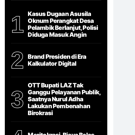
Kasus Dugaan Asusila
1
Oknum Perangkat Desa
Pelambik Berlanjut, Polisi
Diduga Masuk Angin
2
Brand Presiden di Era
Kalkulator Digital
OTT Bupati LAZ Tak
3
Ganggu Pelayanan Publik,
Saatnya Nurul Adha
Lakukan Pembenahan
Birokrasi
Meritokrasi, Biaya Balas