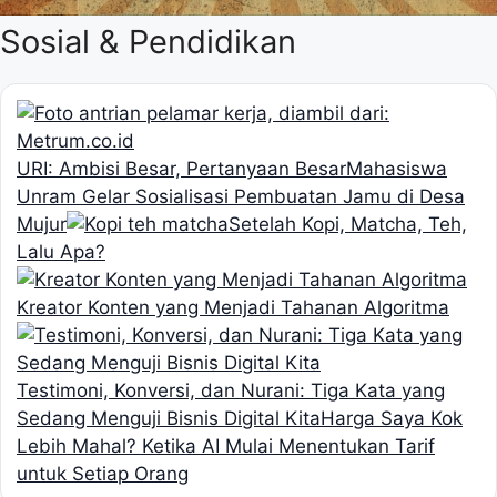
Sosial & Pendidikan
URI: Ambisi Besar, Pertanyaan Besar
Mahasiswa
Unram Gelar Sosialisasi Pembuatan Jamu di Desa
Mujur
Setelah Kopi, Matcha, Teh,
Lalu Apa?
Kreator Konten yang Menjadi Tahanan Algoritma
Testimoni, Konversi, dan Nurani: Tiga Kata yang
Sedang Menguji Bisnis Digital Kita
Harga Saya Kok
Lebih Mahal? Ketika AI Mulai Menentukan Tarif
untuk Setiap Orang