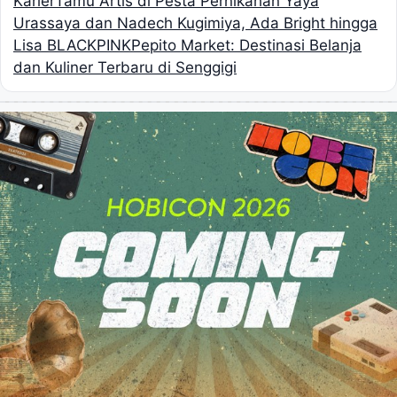
Karier
Tamu Artis di Pesta Pernikahan Yaya
Urassaya dan Nadech Kugimiya, Ada Bright hingga
Lisa BLACKPINK
Pepito Market: Destinasi Belanja
dan Kuliner Terbaru di Senggigi