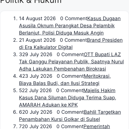
1
4 August 2026 0 Comment
Kasus Dugaan
Asusila Oknum Perangkat Desa Pelambik
Berlanjut, Polisi Diduga Masuk Angin
2
1 August 2026 0 Comment
Brand Presiden
di Era Kalkulator Digital
3
29 July 2026 0 Comment
OTT Bupati LAZ
Tak Ganggu Pelayanan Publik, Saatnya Nurul
Adha Lakukan Pembenahan Birokrasi
4
23 July 2026 0 Comment
Meritokrasi,
Biaya Balas Budi, dan Ilusi Strategi
5
22 July 2026 0 Comment
Majelis Hakim
Kasus Dana Siluman Diduga Terima Suap,
AMARAH Adukan ke KPK
6
20 July 2026 0 Comment
Bahlil Targetkan
Penambahan Kursi Golkar di Sulsel
7
20 July 2026 0 Comment
Pemerintah