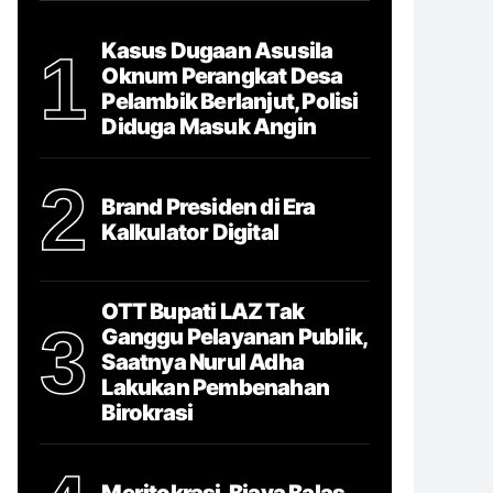
Kasus Dugaan Asusila
1
Oknum Perangkat Desa
Pelambik Berlanjut, Polisi
Diduga Masuk Angin
2
Brand Presiden di Era
Kalkulator Digital
OTT Bupati LAZ Tak
3
Ganggu Pelayanan Publik,
Saatnya Nurul Adha
Lakukan Pembenahan
Birokrasi
Meritokrasi, Biaya Balas