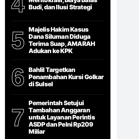
4
Budi, dan Ilusi Strategi
Majelis Hakim Kasus
5
Dana Siluman Diduga
Terima Suap, AMARAH
Adukan ke KPK
6
Bahlil Targetkan
Penambahan Kursi Golkar
di Sulsel
Pemerintah Setujui
7
Tambahan Anggaran
untuk Layanan Perintis
ASDP dan Pelni Rp209
Miliar