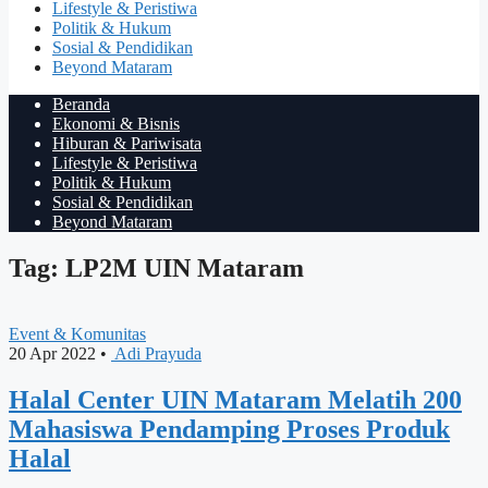
Lifestyle & Peristiwa
Politik & Hukum
Sosial & Pendidikan
Beyond Mataram
Beranda
Ekonomi & Bisnis
Hiburan & Pariwisata
Lifestyle & Peristiwa
Politik & Hukum
Sosial & Pendidikan
Beyond Mataram
Tag: LP2M UIN Mataram
Event & Komunitas
20 Apr 2022
•
Adi Prayuda
Halal Center UIN Mataram Melatih 200
Mahasiswa Pendamping Proses Produk
Halal