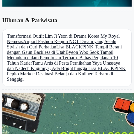
Hiburan & Pariwisata
Transformasi Outfit Lim Ji Yeon di Drama Korea My Royal
Nemesis
Airport Fashion Renjun NCT Dream yang Selalu
Stylish dan Curi Perhatian
Lisa BLACKPINK Tampil Berani
dengan Gaun Backless di Utah
Byeon Woo Seok Tampil
Memukau dalam Pemotretan Terbaru, Bahas Perjalanan 10
Tahun Karier
Tamu Artis di Pesta Pernikahan Yaya Urassaya
dan Nadech Kugimiya, Ada Bright hingga Lisa BLACKPINK
Pepito Market: Destinasi Belanja dan Kuliner Terbaru di
Senggigi