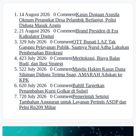
1
4 August 2026 0 Comment
Kasus Dugaan Asusila
Oknum Perangkat Desa Pelambik Berlanjut, Polisi
Diduga Masuk Angin
2
1 August 2026 0 Comment
Brand Presiden di Era
Kalkulator Digital
3
29 July 2026 0 Comment
OTT Bupati LAZ Tak
Ganggu Pelayanan Publik, Saatnya Nurul Adha Lakukan
Pembenahan Birokrasi
4
23 July 2026 0 Comment
Meritokrasi, Biaya Balas
Budi, dan Ilusi Strategi
5
22 July 2026 0 Comment
Majelis Hakim Kasus Dana
Siluman Diduga Terima Suap, AMARAH Adukan ke
KPK
6
20 July 2026 0 Comment
Bahlil Targetkan
Penambahan Kursi Golkar di Sulsel
7
20 July 2026 0 Comment
Pemerintah Setujui
Tambahan Anggaran untuk Layanan Perintis ASDP dan
Pelni Rp209 Miliar