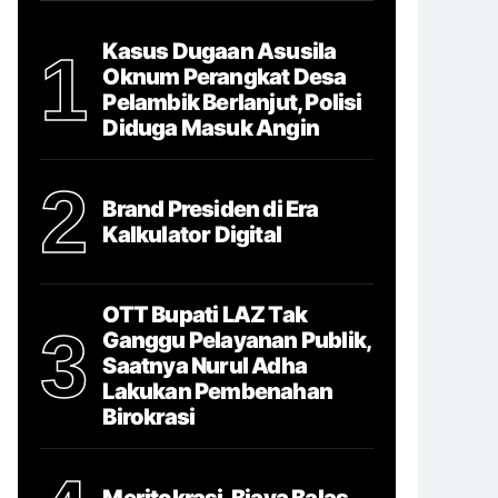
Kasus Dugaan Asusila
1
Oknum Perangkat Desa
Pelambik Berlanjut, Polisi
Diduga Masuk Angin
2
Brand Presiden di Era
Kalkulator Digital
OTT Bupati LAZ Tak
3
Ganggu Pelayanan Publik,
Saatnya Nurul Adha
Lakukan Pembenahan
Birokrasi
Meritokrasi, Biaya Balas