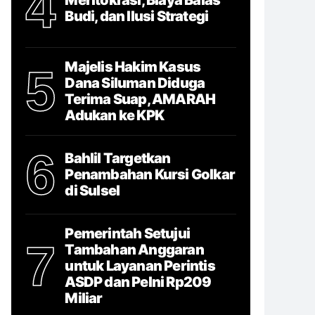
4
Budi, dan Ilusi Strategi
Majelis Hakim Kasus
5
Dana Siluman Diduga
Terima Suap, AMARAH
Adukan ke KPK
6
Bahlil Targetkan
Penambahan Kursi Golkar
di Sulsel
Pemerintah Setujui
7
Tambahan Anggaran
untuk Layanan Perintis
ASDP dan Pelni Rp209
Miliar