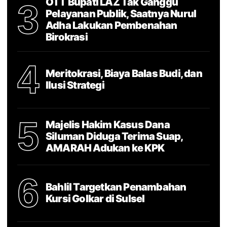
OTT Bupati LAZ Tak Ganggu
3
Pelayanan Publik, Saatnya Nurul
Adha Lakukan Pembenahan
Birokrasi
4
Meritokrasi, Biaya Balas Budi, dan
Ilusi Strategi
5
Majelis Hakim Kasus Dana
Siluman Diduga Terima Suap,
AMARAH Adukan ke KPK
6
Bahlil Targetkan Penambahan
Kursi Golkar di Sulsel