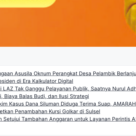
gaan Asusila Oknum Perangkat Desa Pelambik Berlanjut
siden di Era Kalkulator Digital
i LAZ Tak Ganggu Pelayanan Publik, Saatnya Nurul Ad
, Biaya Balas Budi, dan Ilusi Strategi
akim Kasus Dana Siluman Diduga Terima Suap, AMARA
getkan Penambahan Kursi Golkar di Sulsel
h Setujui Tambahan Anggaran untuk Layanan Perintis A