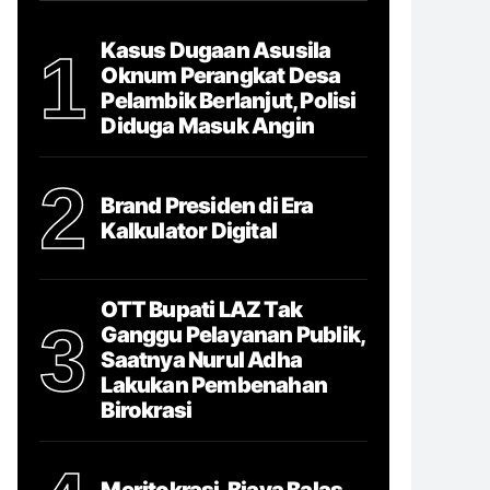
Kasus Dugaan Asusila
1
Oknum Perangkat Desa
Pelambik Berlanjut, Polisi
Diduga Masuk Angin
2
Brand Presiden di Era
Kalkulator Digital
OTT Bupati LAZ Tak
3
Ganggu Pelayanan Publik,
Saatnya Nurul Adha
Lakukan Pembenahan
Birokrasi
Meritokrasi, Biaya Balas