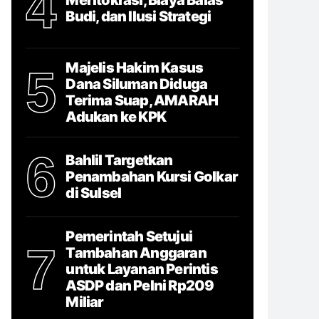
4
Budi, dan Ilusi Strategi
Majelis Hakim Kasus
5
Dana Siluman Diduga
Terima Suap, AMARAH
Adukan ke KPK
6
Bahlil Targetkan
Penambahan Kursi Golkar
di Sulsel
Pemerintah Setujui
7
Tambahan Anggaran
untuk Layanan Perintis
ASDP dan Pelni Rp209
Miliar