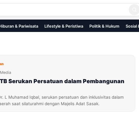
Hiburan & Pariwisata
Lifestyle & Peristiwa
Politik & Hukum
Sosial
an
iMedia
TB Serukan Persatuan dalam Pembangunan
r. L Muhamad Iqbal, serukan persatuan dan inklusivitas dalam
rah saat silaturahmi dengan Majelis Adat Sasak.