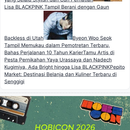
Lisa BLACKPINK Tampil Berani dengan Gaun
Backless di Utah
Byeon Woo Seok
Tampil Memukau dalam Pemotretan Terbaru,
Bahas Perjalanan 10 Tahun Karier
Tamu Artis di
Pesta Pernikahan Yaya Urassaya dan Nadech
Kugimiya, Ada Bright hingga Lisa BLACKPINK
Pepito
Market: Destinasi Belanja dan Kuliner Terbaru di
Senggigi