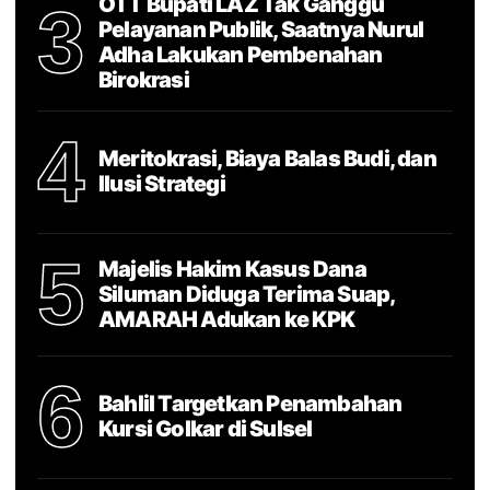
OTT Bupati LAZ Tak Ganggu
3
Pelayanan Publik, Saatnya Nurul
Adha Lakukan Pembenahan
Birokrasi
4
Meritokrasi, Biaya Balas Budi, dan
Ilusi Strategi
5
Majelis Hakim Kasus Dana
Siluman Diduga Terima Suap,
AMARAH Adukan ke KPK
6
Bahlil Targetkan Penambahan
Kursi Golkar di Sulsel