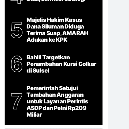
Majelis Hakim Kasus
5
Dana Siluman Diduga
Terima Suap, AMARAH
Adukan ke KPK
6
Bahlil Targetkan
Penambahan Kursi Golkar
di Sulsel
Pemerintah Setujui
7
Tambahan Anggaran
untuk Layanan Perintis
ASDP dan Pelni Rp209
Miliar