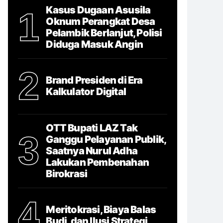
Kasus Dugaan Asusila
1
Oknum Perangkat Desa
Pelambik Berlanjut, Polisi
Diduga Masuk Angin
2
Brand Presiden di Era
Kalkulator Digital
OTT Bupati LAZ Tak
3
Ganggu Pelayanan Publik,
Saatnya Nurul Adha
Lakukan Pembenahan
Birokrasi
4
Meritokrasi, Biaya Balas
Budi, dan Ilusi Strategi