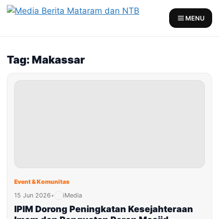
Skip
to
MENU
content
Tag: Makassar
Event & Komunitas
15 Jun 2026
•
iMedia
IPIM Dorong Peningkatan Kesejahteraan