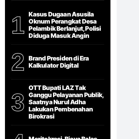
Kasus Dugaan Asusila
1
Oknum Perangkat Desa
Pelambik Berlanjut, Polisi
Diduga Masuk Angin
2
Brand Presiden di Era
Kalkulator Digital
OTT Bupati LAZ Tak
3
Ganggu Pelayanan Publik,
Saatnya Nurul Adha
Lakukan Pembenahan
Birokrasi
Meritokrasi, Biaya Balas