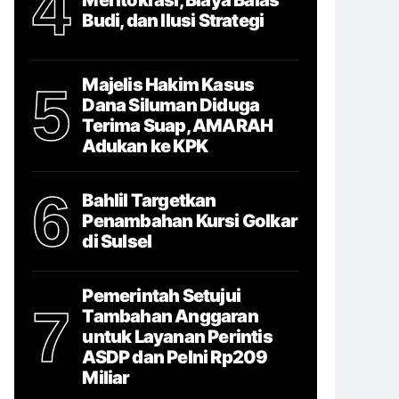
4
Budi, dan Ilusi Strategi
Majelis Hakim Kasus
5
Dana Siluman Diduga
Terima Suap, AMARAH
Adukan ke KPK
6
Bahlil Targetkan
Penambahan Kursi Golkar
di Sulsel
Pemerintah Setujui
7
Tambahan Anggaran
untuk Layanan Perintis
ASDP dan Pelni Rp209
Miliar