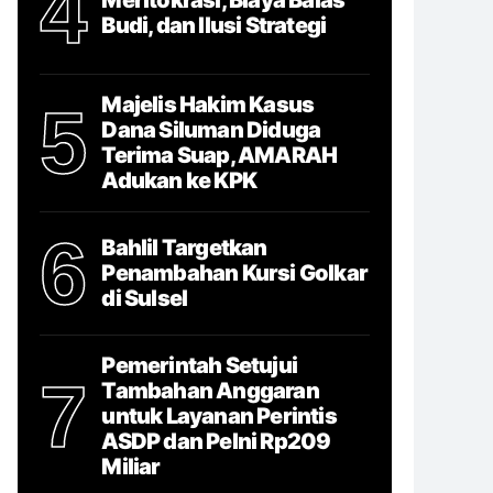
4
Budi, dan Ilusi Strategi
Majelis Hakim Kasus
5
Dana Siluman Diduga
Terima Suap, AMARAH
Adukan ke KPK
6
Bahlil Targetkan
Penambahan Kursi Golkar
di Sulsel
Pemerintah Setujui
7
Tambahan Anggaran
untuk Layanan Perintis
ASDP dan Pelni Rp209
Miliar