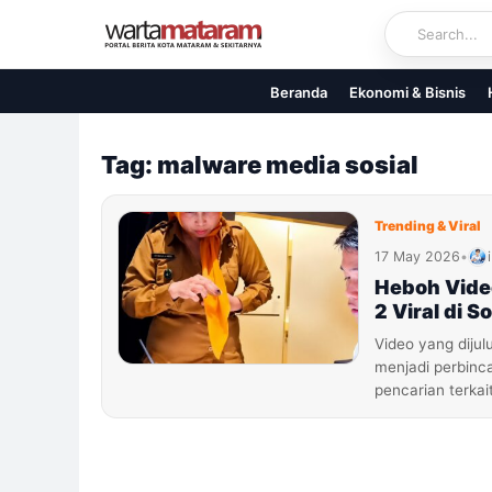
Skip
to
content
Beranda
Ekonomi & Bisnis
Tag: malware media sosial
Trending & Viral
17 May 2026
•
Heboh Video
2 Viral di S
Video yang dijul
menjadi perbinca
pencarian terkai