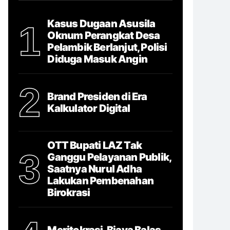
Kasus Dugaan Asusila
1
Oknum Perangkat Desa
Pelambik Berlanjut, Polisi
Diduga Masuk Angin
2
Brand Presiden di Era
Kalkulator Digital
OTT Bupati LAZ Tak
3
Ganggu Pelayanan Publik,
Saatnya Nurul Adha
Lakukan Pembenahan
Birokrasi
Meritokrasi, Biaya Balas