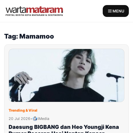
Skip
to
MENU
content
Tag: Mamamoo
Trending & Viral
20 Jul 2026
•
iMedia
Daesung BIGBANG dan Heo Youngji Kena