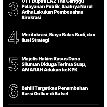
OTT Bupati LAZ Tak Ganggu
3
Pelayanan Publik, Saatnya Nurul
Adha Lakukan Pembenahan
Birokrasi
4
Meritokrasi, Biaya Balas Budi, dan
Ilusi Strategi
5
Majelis Hakim Kasus Dana
Siluman Diduga Terima Suap,
AMARAH Adukan ke KPK
6
Bahlil Targetkan Penambahan
Kursi Golkar di Sulsel