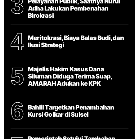
3
Pelayanan Publik, Saatnya Nurul
Adha Lakukan Pembenahan
Birokrasi
4
Meritokrasi, Biaya Balas Budi, dan
Ilusi Strategi
5
Majelis Hakim Kasus Dana
Siluman Diduga Terima Suap,
AMARAH Adukan ke KPK
6
Bahlil Targetkan Penambahan
Kursi Golkar di Sulsel
Pemerintah Setujui Tambahan