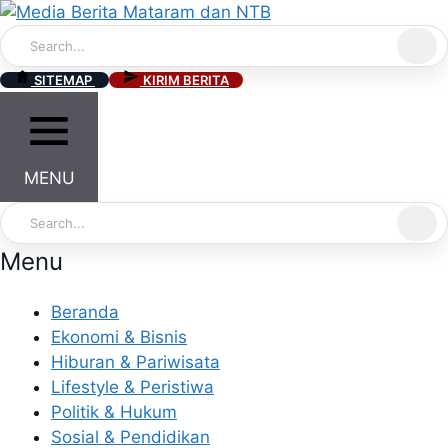
Skip
to
content
SITEMAP
KIRIM BERITA
MENU
Menu
Beranda
Ekonomi & Bisnis
Hiburan & Pariwisata
Lifestyle & Peristiwa
Politik & Hukum
Sosial & Pendidikan