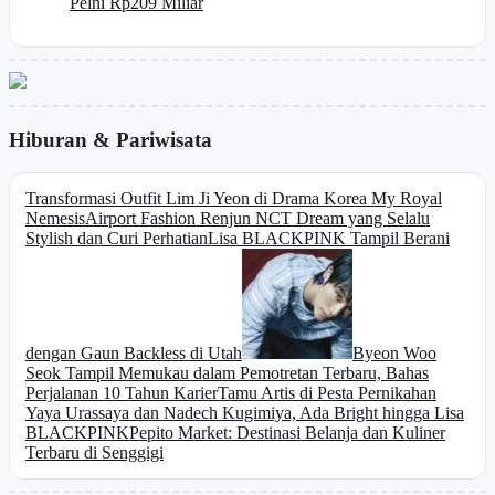
Pelni Rp209 Miliar
Hiburan & Pariwisata
Transformasi Outfit Lim Ji Yeon di Drama Korea My Royal
Nemesis
Airport Fashion Renjun NCT Dream yang Selalu
Stylish dan Curi Perhatian
Lisa BLACKPINK Tampil Berani
dengan Gaun Backless di Utah
Byeon Woo
Seok Tampil Memukau dalam Pemotretan Terbaru, Bahas
Perjalanan 10 Tahun Karier
Tamu Artis di Pesta Pernikahan
Yaya Urassaya dan Nadech Kugimiya, Ada Bright hingga Lisa
BLACKPINK
Pepito Market: Destinasi Belanja dan Kuliner
Terbaru di Senggigi