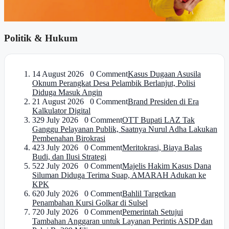
Politik & Hukum
1
4 August 2026 0 Comment
Kasus Dugaan Asusila
Oknum Perangkat Desa Pelambik Berlanjut, Polisi
Diduga Masuk Angin
2
1 August 2026 0 Comment
Brand Presiden di Era
Kalkulator Digital
3
29 July 2026 0 Comment
OTT Bupati LAZ Tak
Ganggu Pelayanan Publik, Saatnya Nurul Adha Lakukan
Pembenahan Birokrasi
4
23 July 2026 0 Comment
Meritokrasi, Biaya Balas
Budi, dan Ilusi Strategi
5
22 July 2026 0 Comment
Majelis Hakim Kasus Dana
Siluman Diduga Terima Suap, AMARAH Adukan ke
KPK
6
20 July 2026 0 Comment
Bahlil Targetkan
Penambahan Kursi Golkar di Sulsel
7
20 July 2026 0 Comment
Pemerintah Setujui
Tambahan Anggaran untuk Layanan Perintis ASDP dan