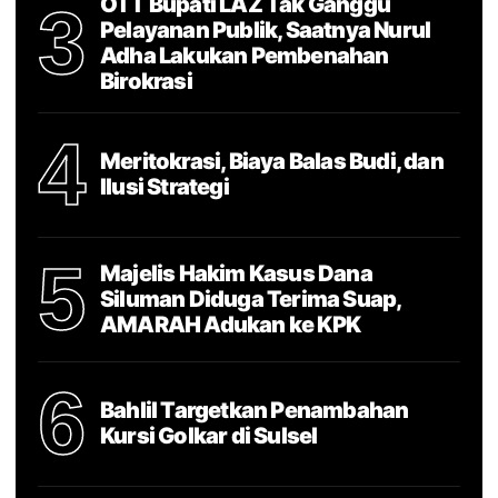
OTT Bupati LAZ Tak Ganggu
3
Pelayanan Publik, Saatnya Nurul
Adha Lakukan Pembenahan
Birokrasi
4
Meritokrasi, Biaya Balas Budi, dan
Ilusi Strategi
5
Majelis Hakim Kasus Dana
Siluman Diduga Terima Suap,
AMARAH Adukan ke KPK
6
Bahlil Targetkan Penambahan
Kursi Golkar di Sulsel