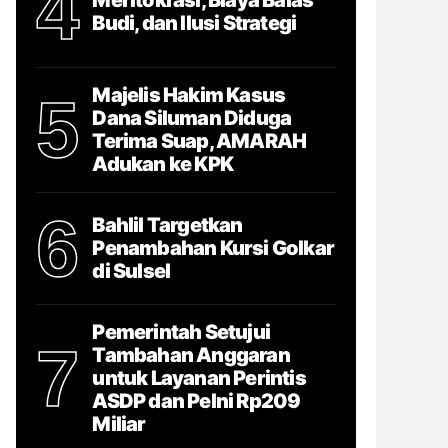
4
Budi, dan Ilusi Strategi
Majelis Hakim Kasus
5
Dana Siluman Diduga
Terima Suap, AMARAH
Adukan ke KPK
6
Bahlil Targetkan
Penambahan Kursi Golkar
di Sulsel
Pemerintah Setujui
7
Tambahan Anggaran
untuk Layanan Perintis
ASDP dan Pelni Rp209
Miliar