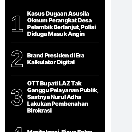
Kasus Dugaan Asusila
1
Oknum Perangkat Desa
Pelambik Berlanjut, Polisi
Diduga Masuk Angin
2
Brand Presiden di Era
Kalkulator Digital
OTT Bupati LAZ Tak
3
Ganggu Pelayanan Publik,
Saatnya Nurul Adha
Lakukan Pembenahan
Birokrasi
Meritokrasi, Biaya Balas