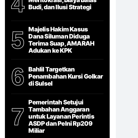
4
Budi, dan Ilusi Strategi
Majelis Hakim Kasus
5
Dana Siluman Diduga
Terima Suap, AMARAH
Adukan ke KPK
6
Bahlil Targetkan
Penambahan Kursi Golkar
di Sulsel
Pemerintah Setujui
7
Tambahan Anggaran
untuk Layanan Perintis
ASDP dan Pelni Rp209
Miliar