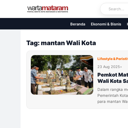
Skip
to
content
Beranda
Ekonomi & Bisnis
Tag: mantan Wali Kota
Lifestyle & Perist
23 Aug 2025
•
Pemkot Mat
Wali Kota 
Dalam rangka me
Pemerintah Kot
para mantan Wali