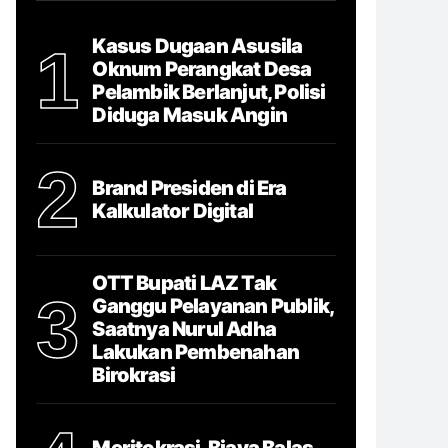
Kasus Dugaan Asusila
1
Oknum Perangkat Desa
Pelambik Berlanjut, Polisi
Diduga Masuk Angin
2
Brand Presiden di Era
Kalkulator Digital
OTT Bupati LAZ Tak
3
Ganggu Pelayanan Publik,
Saatnya Nurul Adha
Lakukan Pembenahan
Birokrasi
Meritokrasi, Biaya Balas