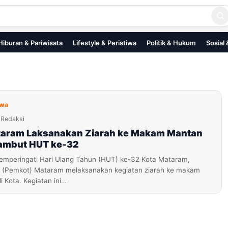
Hiburan & Pariwisata
Lifestyle & Peristiwa
Politik & Hukum
Sosial
iwa
Redaksi
aram Laksanakan Ziarah ke Makam Mantan
Sambut HUT ke-32
mperingati Hari Ulang Tahun (HUT) ke-32 Kota Mataram,
a (Pemkot) Mataram melaksanakan kegiatan ziarah ke makam
 Kota. Kegiatan ini…