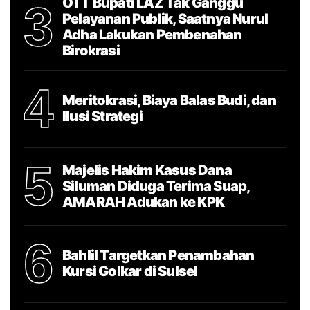
OTT Bupati LAZ Tak Ganggu
3
Pelayanan Publik, Saatnya Nurul
Adha Lakukan Pembenahan
Birokrasi
4
Meritokrasi, Biaya Balas Budi, dan
Ilusi Strategi
5
Majelis Hakim Kasus Dana
Siluman Diduga Terima Suap,
AMARAH Adukan ke KPK
6
Bahlil Targetkan Penambahan
Kursi Golkar di Sulsel