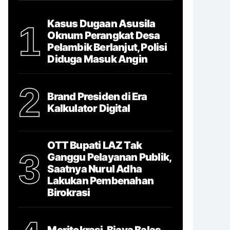
Kasus Dugaan Asusila
1
Oknum Perangkat Desa
Pelambik Berlanjut, Polisi
Diduga Masuk Angin
2
Brand Presiden di Era
Kalkulator Digital
OTT Bupati LAZ Tak
3
Ganggu Pelayanan Publik,
Saatnya Nurul Adha
Lakukan Pembenahan
Birokrasi
Meritokrasi, Biaya Balas