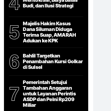
4
Budi, dan Ilusi Strategi
Majelis Hakim Kasus
5
Dana Siluman Diduga
Terima Suap, AMARAH
Adukan ke KPK
6
Bahlil Targetkan
Penambahan Kursi Golkar
di Sulsel
Pemerintah Setujui
7
Tambahan Anggaran
untuk Layanan Perintis
ASDP dan Pelni Rp209
Miliar