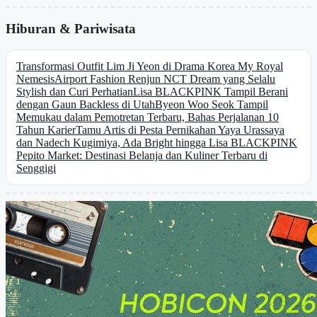
Hiburan & Pariwisata
Transformasi Outfit Lim Ji Yeon di Drama Korea My Royal
Nemesis
Airport Fashion Renjun NCT Dream yang Selalu
Stylish dan Curi Perhatian
Lisa BLACKPINK Tampil Berani
dengan Gaun Backless di Utah
Byeon Woo Seok Tampil
Memukau dalam Pemotretan Terbaru, Bahas Perjalanan 10
Tahun Karier
Tamu Artis di Pesta Pernikahan Yaya Urassaya
dan Nadech Kugimiya, Ada Bright hingga Lisa BLACKPINK
Pepito Market: Destinasi Belanja dan Kuliner Terbaru di
Senggigi