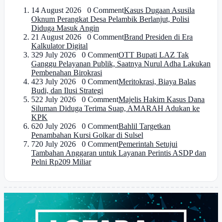
1
4 August 2026 0 Comment
Kasus Dugaan Asusila
Oknum Perangkat Desa Pelambik Berlanjut, Polisi
Diduga Masuk Angin
2
1 August 2026 0 Comment
Brand Presiden di Era
Kalkulator Digital
3
29 July 2026 0 Comment
OTT Bupati LAZ Tak
Ganggu Pelayanan Publik, Saatnya Nurul Adha Lakukan
Pembenahan Birokrasi
4
23 July 2026 0 Comment
Meritokrasi, Biaya Balas
Budi, dan Ilusi Strategi
5
22 July 2026 0 Comment
Majelis Hakim Kasus Dana
Siluman Diduga Terima Suap, AMARAH Adukan ke
KPK
6
20 July 2026 0 Comment
Bahlil Targetkan
Penambahan Kursi Golkar di Sulsel
7
20 July 2026 0 Comment
Pemerintah Setujui
Tambahan Anggaran untuk Layanan Perintis ASDP dan
Pelni Rp209 Miliar