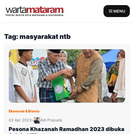
Skip
to
MENU
content
Tag: masyarakat ntb
Ekonomi & Bisnis
03 Apr 2023
•
Adi Prayuda
Pesona Khazanah Ramadhan 2023 dibuka