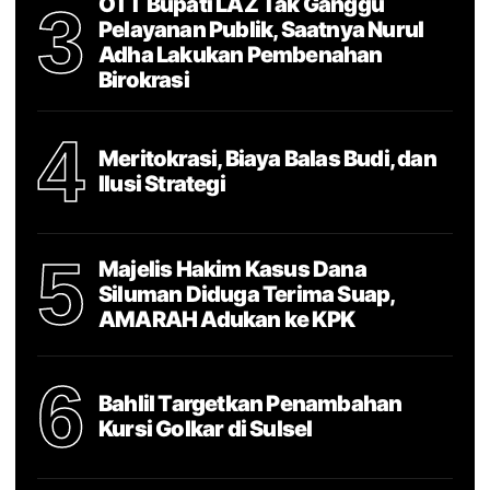
OTT Bupati LAZ Tak Ganggu
3
Pelayanan Publik, Saatnya Nurul
Adha Lakukan Pembenahan
Birokrasi
4
Meritokrasi, Biaya Balas Budi, dan
Ilusi Strategi
5
Majelis Hakim Kasus Dana
Siluman Diduga Terima Suap,
AMARAH Adukan ke KPK
6
Bahlil Targetkan Penambahan
Kursi Golkar di Sulsel