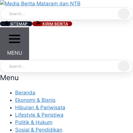
Skip
to
content
SITEMAP
KIRIM BERITA
MENU
Menu
Beranda
Ekonomi & Bisnis
Hiburan & Pariwisata
Lifestyle & Peristiwa
Politik & Hukum
Sosial & Pendidikan