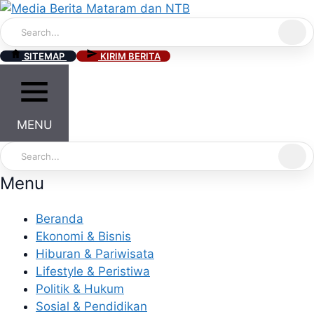
Skip
to
content
SITEMAP
KIRIM BERITA
MENU
Menu
Beranda
Ekonomi & Bisnis
Hiburan & Pariwisata
Lifestyle & Peristiwa
Politik & Hukum
Sosial & Pendidikan