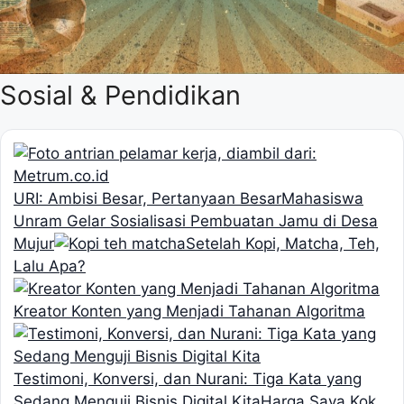
Sosial & Pendidikan
URI: Ambisi Besar, Pertanyaan Besar
Mahasiswa
Unram Gelar Sosialisasi Pembuatan Jamu di Desa
Mujur
Setelah Kopi, Matcha, Teh,
Lalu Apa?
Kreator Konten yang Menjadi Tahanan Algoritma
Testimoni, Konversi, dan Nurani: Tiga Kata yang
Sedang Menguji Bisnis Digital Kita
Harga Saya Kok