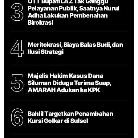
OTT Bupati LAZ Tak Ganggu
3
Pelayanan Publik, Saatnya Nurul
Adha Lakukan Pembenahan
Birokrasi
4
Meritokrasi, Biaya Balas Budi, dan
Ilusi Strategi
5
Majelis Hakim Kasus Dana
Siluman Diduga Terima Suap,
AMARAH Adukan ke KPK
6
Bahlil Targetkan Penambahan
Kursi Golkar di Sulsel