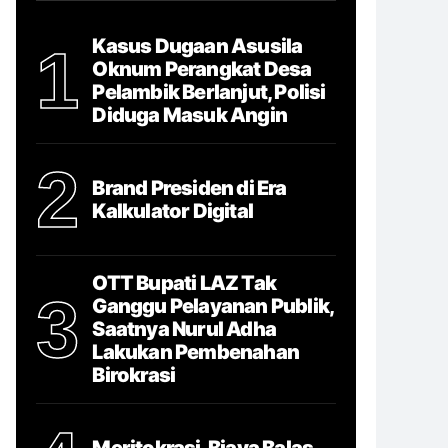
Kasus Dugaan Asusila
1
Oknum Perangkat Desa
Pelambik Berlanjut, Polisi
Diduga Masuk Angin
2
Brand Presiden di Era
Kalkulator Digital
OTT Bupati LAZ Tak
3
Ganggu Pelayanan Publik,
Saatnya Nurul Adha
Lakukan Pembenahan
Birokrasi
Meritokrasi, Biaya Balas