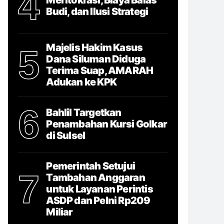
4
Budi, dan Ilusi Strategi
Majelis Hakim Kasus
5
Dana Siluman Diduga
Terima Suap, AMARAH
Adukan ke KPK
6
Bahlil Targetkan
Penambahan Kursi Golkar
di Sulsel
Pemerintah Setujui
7
Tambahan Anggaran
untuk Layanan Perintis
ASDP dan Pelni Rp209
Miliar