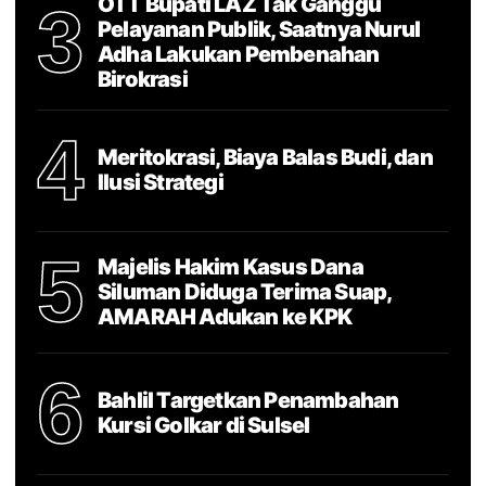
OTT Bupati LAZ Tak Ganggu
3
Pelayanan Publik, Saatnya Nurul
Adha Lakukan Pembenahan
Birokrasi
4
Meritokrasi, Biaya Balas Budi, dan
Ilusi Strategi
5
Majelis Hakim Kasus Dana
Siluman Diduga Terima Suap,
AMARAH Adukan ke KPK
6
Bahlil Targetkan Penambahan
Kursi Golkar di Sulsel