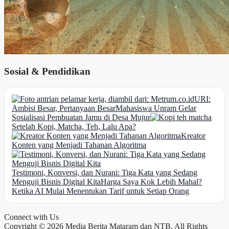
Sosial & Pendidikan
URI:
Ambisi Besar, Pertanyaan Besar
Mahasiswa Unram Gelar
Sosialisasi Pembuatan Jamu di Desa Mujur
Setelah Kopi, Matcha, Teh, Lalu Apa?
Kreator
Konten yang Menjadi Tahanan Algoritma
Testimoni, Konversi, dan Nurani: Tiga Kata yang Sedang
Menguji Bisnis Digital Kita
Harga Saya Kok Lebih Mahal?
Ketika AI Mulai Menentukan Tarif untuk Setiap Orang
Connect with Us
Copyright © 2026 Media Berita Mataram dan NTB. All Rights