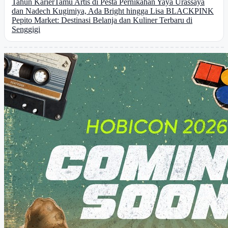
Tahun Karier
Tamu Artis di Pesta Pernikahan Yaya Urassaya
dan Nadech Kugimiya, Ada Bright hingga Lisa BLACKPINK
Pepito Market: Destinasi Belanja dan Kuliner Terbaru di
Senggigi