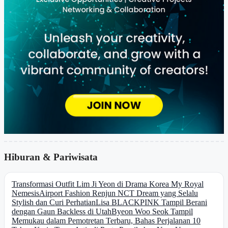
Hiburan & Pariwisata
Transformasi Outfit Lim Ji Yeon di Drama Korea My Royal
Nemesis
Airport Fashion Renjun NCT Dream yang Selalu
Stylish dan Curi Perhatian
Lisa BLACKPINK Tampil Berani
dengan Gaun Backless di Utah
Byeon Woo Seok Tampil
Memukau dalam Pemotretan Terbaru, Bahas Perjalanan 10