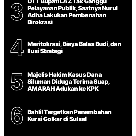
OTT Bupati LAZ Tak Ganggu
3
Pelayanan Publik, Saatnya Nurul
Adha Lakukan Pembenahan
Birokrasi
4
Meritokrasi, Biaya Balas Budi, dan
Ilusi Strategi
5
Majelis Hakim Kasus Dana
Siluman Diduga Terima Suap,
AMARAH Adukan ke KPK
6
Bahlil Targetkan Penambahan
Kursi Golkar di Sulsel