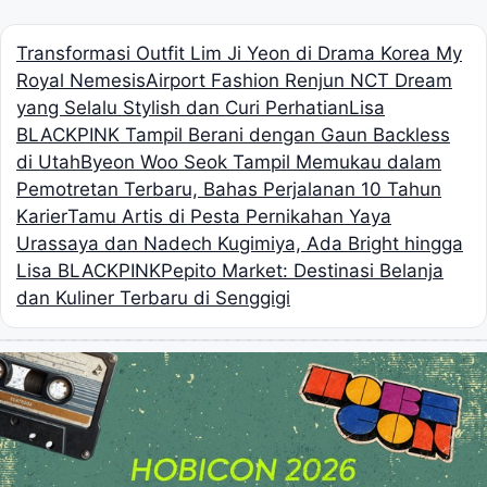
Transformasi Outfit Lim Ji Yeon di Drama Korea My
Royal Nemesis
Airport Fashion Renjun NCT Dream
yang Selalu Stylish dan Curi Perhatian
Lisa
BLACKPINK Tampil Berani dengan Gaun Backless
di Utah
Byeon Woo Seok Tampil Memukau dalam
Pemotretan Terbaru, Bahas Perjalanan 10 Tahun
Karier
Tamu Artis di Pesta Pernikahan Yaya
Urassaya dan Nadech Kugimiya, Ada Bright hingga
Lisa BLACKPINK
Pepito Market: Destinasi Belanja
dan Kuliner Terbaru di Senggigi