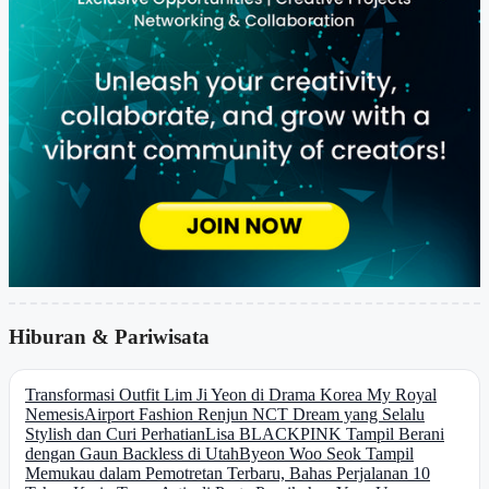
Hiburan & Pariwisata
Transformasi Outfit Lim Ji Yeon di Drama Korea My Royal
Nemesis
Airport Fashion Renjun NCT Dream yang Selalu
Stylish dan Curi Perhatian
Lisa BLACKPINK Tampil Berani
dengan Gaun Backless di Utah
Byeon Woo Seok Tampil
Memukau dalam Pemotretan Terbaru, Bahas Perjalanan 10