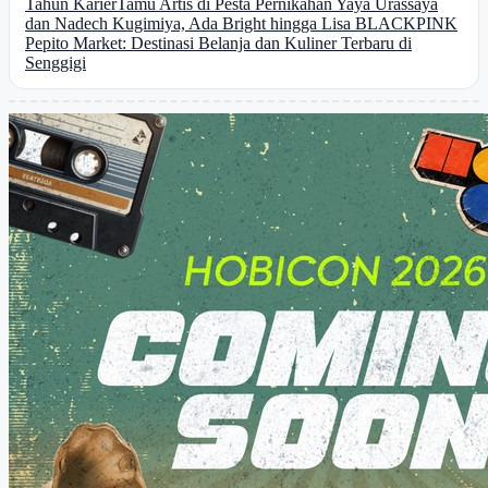
Tahun Karier
Tamu Artis di Pesta Pernikahan Yaya Urassaya
dan Nadech Kugimiya, Ada Bright hingga Lisa BLACKPINK
Pepito Market: Destinasi Belanja dan Kuliner Terbaru di
Senggigi