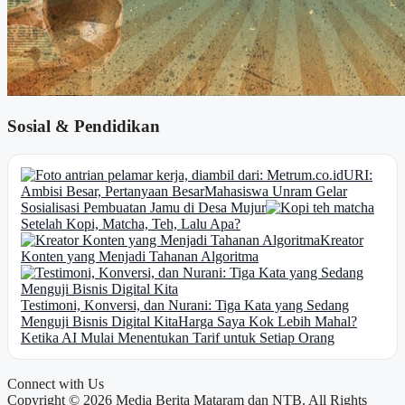
Sosial & Pendidikan
URI:
Ambisi Besar, Pertanyaan Besar
Mahasiswa Unram Gelar
Sosialisasi Pembuatan Jamu di Desa Mujur
Setelah Kopi, Matcha, Teh, Lalu Apa?
Kreator
Konten yang Menjadi Tahanan Algoritma
Testimoni, Konversi, dan Nurani: Tiga Kata yang Sedang
Menguji Bisnis Digital Kita
Harga Saya Kok Lebih Mahal?
Ketika AI Mulai Menentukan Tarif untuk Setiap Orang
Connect with Us
Copyright © 2026 Media Berita Mataram dan NTB. All Rights