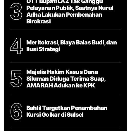
OTT Bupati LAZ Tak Ganggu
3
Pelayanan Publik, Saatnya Nurul
Adha Lakukan Pembenahan
Birokrasi
4
Meritokrasi, Biaya Balas Budi, dan
Ilusi Strategi
5
Majelis Hakim Kasus Dana
Siluman Diduga Terima Suap,
AMARAH Adukan ke KPK
6
Bahlil Targetkan Penambahan
Kursi Golkar di Sulsel