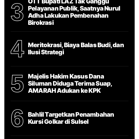
OTT Bupati LAZ Tak Ganggu
3
Pelayanan Publik, Saatnya Nurul
Adha Lakukan Pembenahan
Birokrasi
4
Meritokrasi, Biaya Balas Budi, dan
Ilusi Strategi
5
Majelis Hakim Kasus Dana
Siluman Diduga Terima Suap,
AMARAH Adukan ke KPK
6
Bahlil Targetkan Penambahan
Kursi Golkar di Sulsel