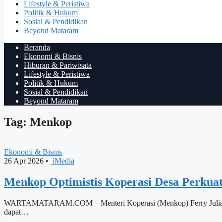
Lifestyle & Peristiwa
Politik & Hukum
Sosial & Pendidikan
Beyond Mataram
Beranda
Ekonomi & Bisnis
Hiburan & Pariwisata
Lifestyle & Peristiwa
Politik & Hukum
Sosial & Pendidikan
Beyond Mataram
Tag: Menkop
Ekonomi & Bisnis
26 Apr 2026
•
iMedia
Menkop Optimistis Koperasi Desa Perkua
WARTAMATARAM.COM – Menteri Koperasi (Menkop) Ferry Juliantono 
dapat…