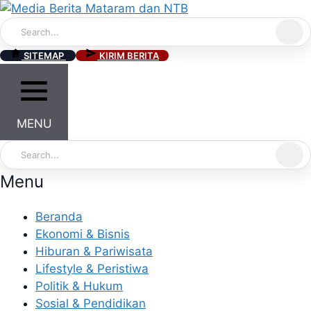
Skip
to
content
SITEMAP
KIRIM BERITA
MENU
Menu
Beranda
Ekonomi & Bisnis
Hiburan & Pariwisata
Lifestyle & Peristiwa
Politik & Hukum
Sosial & Pendidikan