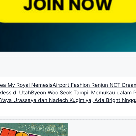
orea My Royal Nemesis
Airport Fashion Renjun NCT Dream
less di Utah
Byeon Woo Seok Tampil Memukau dalam Pe
n Yaya Urassaya dan Nadech Kugimiya, Ada Bright hing