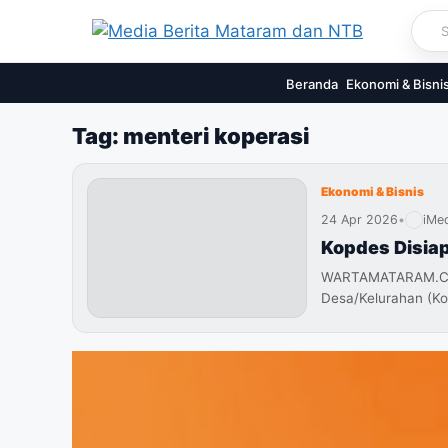
Skip
to
content
Beranda
Ekonomi & Bisni
Tag: menteri koperasi
Ekonomi & Bisnis
24 Apr 2026
•
iMe
Kopdes Disia
WARTAMATARAM.COM 
Desa/Kelurahan (Ko