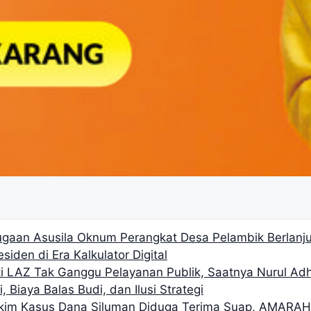
gaan Asusila Oknum Perangkat Desa Pelambik Berlanjut
siden di Era Kalkulator Digital
i LAZ Tak Ganggu Pelayanan Publik, Saatnya Nurul Ad
, Biaya Balas Budi, dan Ilusi Strategi
akim Kasus Dana Siluman Diduga Terima Suap, AMARA