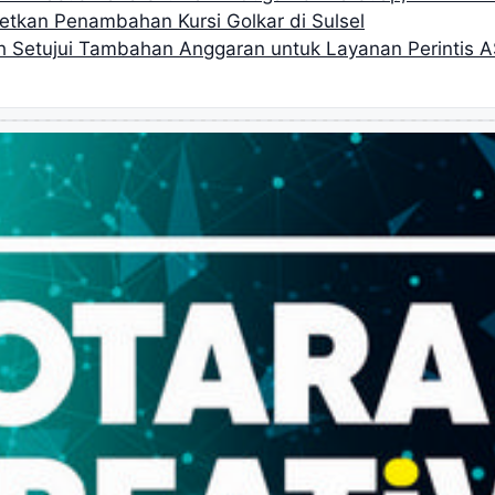
getkan Penambahan Kursi Golkar di Sulsel
h Setujui Tambahan Anggaran untuk Layanan Perintis A