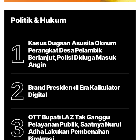
Politik & Hukum
Kasus Dugaan Asusila Oknum
1
Perangkat Desa Pelambik
Berlanjut, Polisi Diduga Masuk
Angin
2
Brand Presiden di Era Kalkulator
Digital
OTT Bupati LAZ Tak Ganggu
3
Pelayanan Publik, Saatnya Nurul
Adha Lakukan Pembenahan
Birokrasi